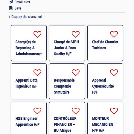
Email alert
Save
» Display the search url
Chargé(e) de
Chargé de SIRH
Chef de Chantier
Reporting &
Junior & Data
Turbines
Administrateur(trice)
Quality H/F
BI (H/F) H/F
Apprenti Data
Responsable
Apprenti
Ingénieur H/F
Comptable
Cybersécurité
Statutaire
H/F
France H/F
HSE Engineer
CONTRÔLEUR
MONTEUR
Apprentice H/F
FINANCIER –
MECANICIEN
BU Afrique
H/F H/F