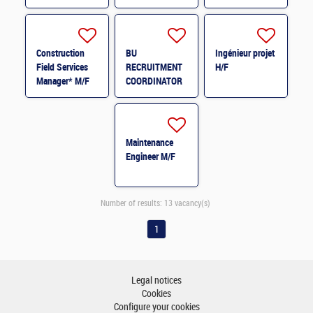
subsaharienne
(H/F) H/F
Construction
BU
Ingénieur projet
Field Services
RECRUITMENT
H/F
Manager* M/F
COORDINATOR
H/F
Maintenance
Engineer M/F
Number of results:
13 vacancy(s)
1
Legal notices
Cookies
Configure your cookies