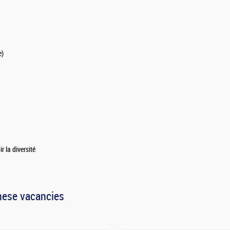
e)
 la diversité
hese vacancies