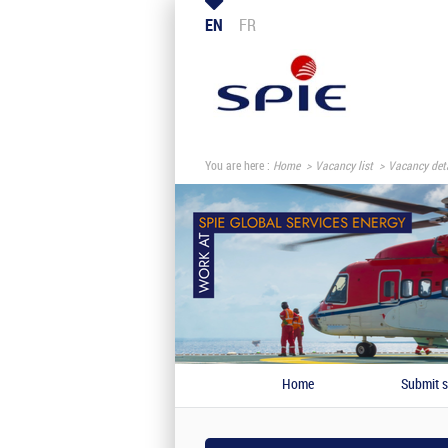
EN
FR
You are here :
Home
Vacancy list
Vacancy deta
Home
Submit s