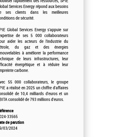
obiliser rapidement des ressources, SPIE
lobal Services Energy répond aux besoins
e ses clients dans les meilleures
onditions de sécurité.
PIE Global Services Energy s'appuie sur
'expertise de ses 5 000 collaborateurs
our aider les acteurs de l'industrie du
étrole, du gaz et des énergies
enouvelables à améliorer la performance
echnique de leurs infrastructures, leur
fficacité énergétique et à réduire leur
mpreinte carbone.
vec 55 000 collaborateurs, le groupe
PIE a réalisé en 2025 un chiffre d'affaires
onsolidé de 10,4 milliards d'euros et un
BITA consolidé de 793 millions d'euros.
éférence
024-33565
ate de parution
9/03/2024