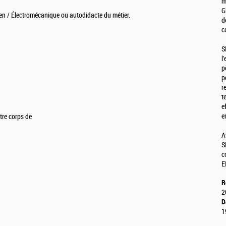
m
G
ien / Électromécanique ou autodidacte du métier.
d
c
S
l
p
p
r
t
e
e
tre corps de
A
S
c
E
R
2
D
1