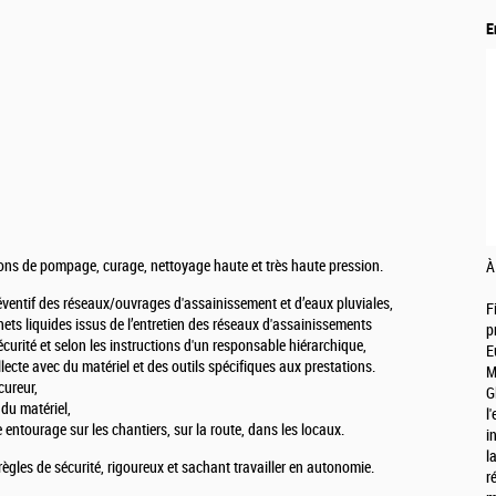
E
sions de pompage, curage, nettoyage haute et très haute pression.
À
 préventif des réseaux/ouvrages d'assainissement et d’eaux pluviales,
F
ets liquides issus de l’entretien des réseaux d'assainissements
p
curité et selon les instructions d'un responsable hiérarchique,
E
llecte avec du matériel et des outils spécifiques aux prestations.
M
cureur,
G
 du matériel,
l
re entourage sur les chantiers, sur la route, dans les locaux.
i
l
gles de sécurité, rigoureux et sachant travailler en autonomie.
r